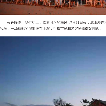
夜色降临、华灯初上，吹着习习的海风...7月31日夜，成山
牧场，一场精彩的演出正在上演，引得市民和游客纷纷驻足围观。