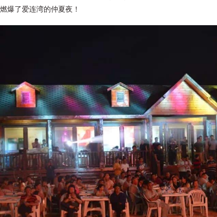
燃爆了爱连湾的仲夏夜！