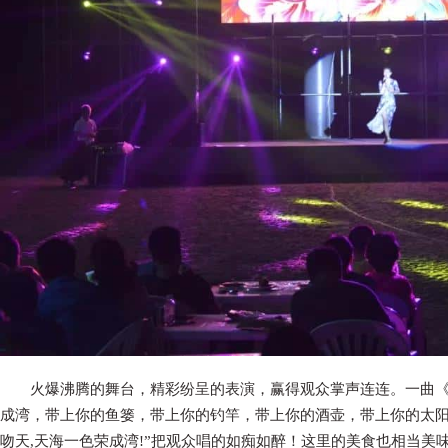
火爆沸腾的舞台，精彩纷呈的表演，赢得观众掌声连连。一曲《
成湾，带上你的鱼篓，带上你的钓竿，带上你的酒壶，带上你的太
吻天,天海一
色荣成湾!”把观众唱的如痴如醉！这里的美食也相当美